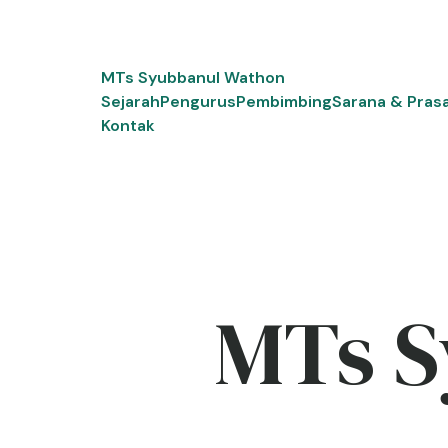
Skip
to
content
MTs Syubbanul Wathon
Sejarah
Pengurus
Pembimbing
Sarana & Pras
Kontak
MTs S